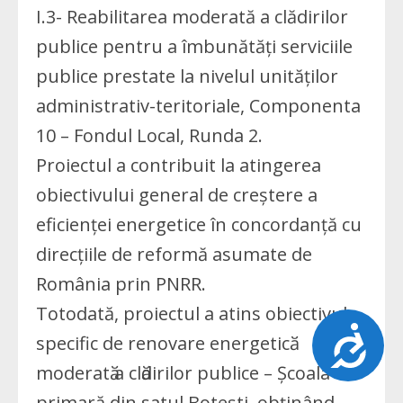
I.3- Reabilitarea moderată a clădirilor
publice pentru a îmbunătăți serviciile
publice prestate la nivelul unităților
administrativ-teritoriale, Componenta
10 – Fondul Local, Runda 2.
Proiectul a contribuit la atingerea
obiectivului general de creştere a
eficienţei energetice în concordanță cu
direcțiile de reformă asumate de
România prin PNRR.
Totodată, proiectul a atins obiectivul
Accesibilitate
specific de renovare energeticӑ
moderatӑ a clӑdirilor publice – Școala
primară din satul Botești, obținând