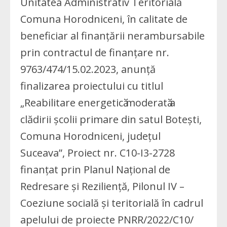
Unitatea Administrativ Teritorială
Comuna Horodniceni, în calitate de
beneficiar al finanțării nerambursabile
prin contractul de finanțare nr.
9763/474/15.02.2023, anunță
finalizarea proiectului cu titlul
„Reabilitare energeticӑ moderatӑ a
clădirii școlii primare din satul Botești,
Comuna Horodniceni, județul
Suceava”, Proiect nr. C10-I3-2728
finanțat prin Planul Național de
Redresare și Reziliență, Pilonul IV –
Coeziune socială și teritorială în cadrul
apelului de proiecte PNRR/2022/C10/