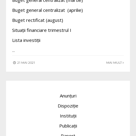
Buget general centralizat (martie)
Buget general centralizat (aprilie)
Buget rectificat (august)
Situații financiare trimestrul I
Lista investiții
...
21 MAI 2021
MAI MULT
Anunțuri
Dispoziție
Instituții
Publicații
Raport