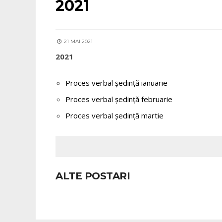
2021
site-
ul
21 MAI 2021
la
2021
persoanele
cu
Proces verbal ședință ianuarie
handicap
Proces verbal ședință februarie
de
Proces verbal ședință martie
vedere,
care
folosesc
ALTE POSTARI
un
cititor
de